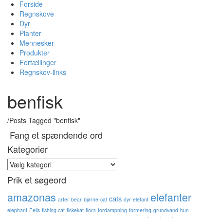
Forside
Regnskove
Dyr
Planter
Mennesker
Produkter
Fortællinger
Regnskov-links
benfisk
/
Posts Tagged "benfisk"
Fang et spændende ord
Kategorier
Kategorier
Prik et søgeord
amazonas
elefanter
cats
arter
bear
bjørne
cat
dyr
elefant
elephant
Felis
fishing cat
fiskekat
flora
fordampning
formering
grundvand
hun