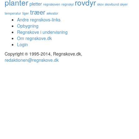
planter
rovdyr
pletter
regnskoven
regnskyl
skov
skovbund
skyer
træer
temperatur
tiger
ækvator
Andre regnskovs-links
Opbygning
Regnskove i undervisning
Om regnskove.dk
Login
Copyright ® 1995-2014, Regnskove.dk,
redaktionen@regnskove.dk