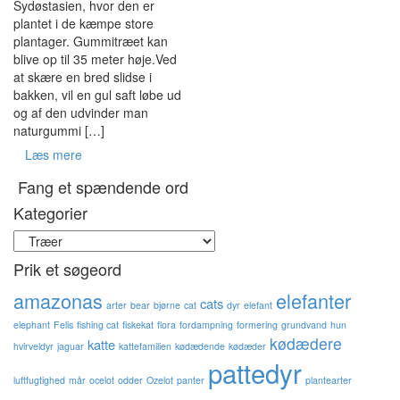
Sydøstasien, hvor den er
plantet i de kæmpe store
plantager. Gummitræet kan
blive op til 35 meter høje.Ved
at skære en bred slidse i
bakken, vil en gul saft løbe ud
og af den udvinder man
naturgummi […]
Læs mere
Fang et spændende ord
Kategorier
Kategorier
Prik et søgeord
amazonas
elefanter
cats
arter
bear
bjørne
cat
dyr
elefant
elephant
Felis
fishing cat
fiskekat
flora
fordampning
formering
grundvand
hun
kødædere
katte
hvirveldyr
jaguar
kattefamilien
kødædende
kødæder
pattedyr
luftfugtighed
mår
ocelot
odder
Ozelot
panter
plantearter