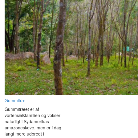
Gummitræ
Gummitræet er af
vortemælkfamilien og vokser
naturligt i Sydamerikas
amazoneskove, men er i dag
langt mere udbredt i