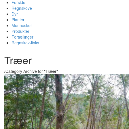
Forside
Regnskove
Dyr
Planter
Mennesker
Produkter
Fortællinger
Regnskov-links
Træer
/
Category Archive for "Træer"