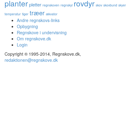
planter
rovdyr
pletter
regnskoven
regnskyl
skov
skovbund
skyer
træer
temperatur
tiger
ækvator
Andre regnskovs-links
Opbygning
Regnskove i undervisning
Om regnskove.dk
Login
Copyright ® 1995-2014, Regnskove.dk,
redaktionen@regnskove.dk