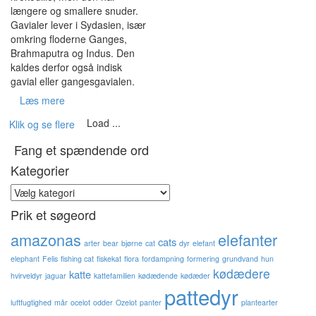
længere og smallere snuder.
Gavialer lever i Sydasien, især
omkring floderne Ganges,
Brahmaputra og Indus. Den
kaldes derfor også indisk
gavial eller gangesgavialen.
Læs mere
Load ...
Klik og se flere
Fang et spændende ord
Kategorier
Kategorier
Prik et søgeord
amazonas
elefanter
cats
arter
bear
bjørne
cat
dyr
elefant
elephant
Felis
fishing cat
fiskekat
flora
fordampning
formering
grundvand
hun
kødædere
katte
hvirveldyr
jaguar
kattefamilien
kødædende
kødæder
pattedyr
luftfugtighed
mår
ocelot
odder
Ozelot
panter
plantearter