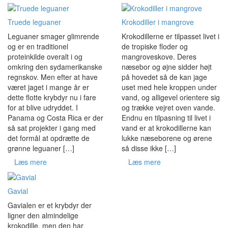
Truede leguaner
Krokodiller i mangrove
Leguaner smager glimrende
Krokodillerne er tilpasset livet i
og er en traditionel
de tropiske floder og
proteinkilde overalt i og
mangroveskove. Deres
omkring den sydamerikanske
næsebor og øjne sidder højt
regnskov. Men efter at have
på hovedet så de kan jage
været jaget i mange år er
uset med hele kroppen under
dette flotte krybdyr nu i fare
vand, og alligevel orientere sig
for at blive udryddet. I
og trække vejret oven vande.
Panama og Costa Rica er der
Endnu en tilpasning til livet i
så sat projekter i gang med
vand er at krokodillerne kan
det formål at opdrætte de
lukke næseborene og ørene
grønne leguaner […]
så disse ikke […]
Læs mere
Læs mere
Gavial
Gavialen er et krybdyr der
ligner den almindelige
krokodille, men den har