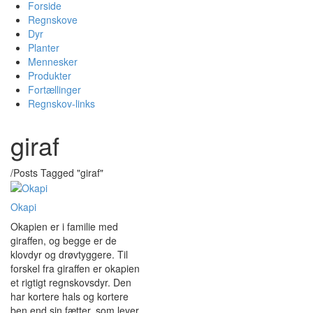
Forside
Regnskove
Dyr
Planter
Mennesker
Produkter
Fortællinger
Regnskov-links
giraf
/
Posts Tagged "giraf"
Okapi
Okapien er i familie med
giraffen, og begge er de
klovdyr og drøvtyggere. Til
forskel fra giraffen er okapien
et rigtigt regnskovsdyr. Den
har kortere hals og kortere
ben end sin fætter, som lever