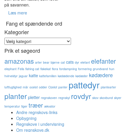
på savannen.
Læs mere
Fang et spændende ord
Kategorier
Kategorier
Prik et søgeord
amazonas
elefanter
cats
arter
bear
bjørne
cat
dyr
elefant
elephant
Felis
fishing cat
fiskekat
flora
fordampning
formering
grundvand
hun
kødædere
katte
hvirveldyr
jaguar
kattefamilien
kødædende
kødæder
pattedyr
luftfugtighed
mår
ocelot
odder
Ozelot
panter
plantearter
planter
rovdyr
pletter
regnskoven
regnskyl
skov
skovbund
skyer
træer
temperatur
tiger
ækvator
Andre regnskovs-links
Opbygning
Regnskove i undervisning
Om regnskove.dk