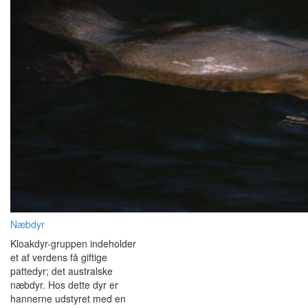
Næbdyr
Kloakdyr-gruppen indeholder
et af verdens få giftige
pattedyr; det australske
næbdyr. Hos dette dyr er
hannerne udstyret med en