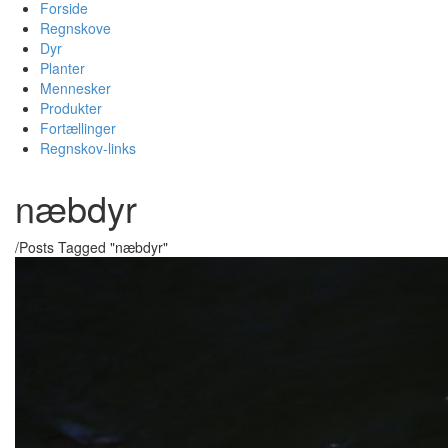
Forside
Regnskove
Dyr
Planter
Mennesker
Produkter
Fortællinger
Regnskov-links
næbdyr
/
Posts Tagged "næbdyr"