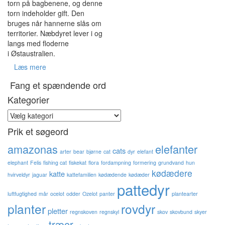
torn på bagbenene, og denne
torn indeholder gift. Den
bruges når hannerne slås om
territorier. Næbdyret lever i og
langs med floderne
i Østaustralien.
Læs mere
Fang et spændende ord
Kategorier
Kategorier
Prik et søgeord
amazonas
elefanter
cats
arter
bear
bjørne
cat
dyr
elefant
elephant
Felis
fishing cat
fiskekat
flora
fordampning
formering
grundvand
hun
kødædere
katte
hvirveldyr
jaguar
kattefamilien
kødædende
kødæder
pattedyr
luftfugtighed
mår
ocelot
odder
Ozelot
panter
plantearter
planter
rovdyr
pletter
regnskoven
regnskyl
skov
skovbund
skyer
træer