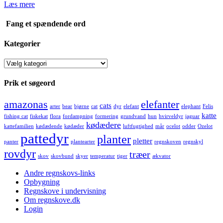
Læs mere
Fang et spændende ord
Kategorier
Kategorier
Prik et søgeord
amazonas
elefanter
cats
arter
bear
bjørne
cat
dyr
elefant
elephant
Felis
katte
fishing cat
fiskekat
flora
fordampning
formering
grundvand
hun
hvirveldyr
jaguar
kødædere
kattefamilien
kødædende
kødæder
luftfugtighed
mår
ocelot
odder
Ozelot
pattedyr
planter
pletter
panter
plantearter
regnskoven
regnskyl
rovdyr
træer
skov
skovbund
skyer
temperatur
tiger
ækvator
Andre regnskovs-links
Opbygning
Regnskove i undervisning
Om regnskove.dk
Login