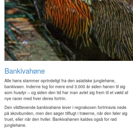
Bankivahøne
Alle høns stammer oprindeligt fra den asiatiske junglehøne,
bankivaen. Inderne tog for mere end 3.000 år siden hønen til sig
som husdyr – og siden den tid har man avlet sig frem til et væld af
nye racer med hver deres fortrin.
Den vildtlevende bankivahøne lever i regnskoven fortrinsvis nede
på skovbunden, men den søger tilflugt i træerne, når den føler sig
truet, eller når den hviler. Bankivahønen kaldes også for rød
junglehøne.