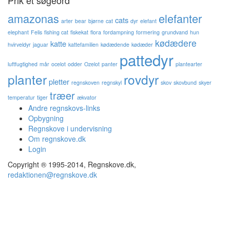
amazonas
elefanter
cats
arter
bear
bjørne
cat
dyr
elefant
elephant
Felis
fishing cat
fiskekat
flora
fordampning
formering
grundvand
hun
kødædere
katte
hvirveldyr
jaguar
kattefamilien
kødædende
kødæder
pattedyr
luftfugtighed
mår
ocelot
odder
Ozelot
panter
plantearter
planter
rovdyr
pletter
regnskoven
regnskyl
skov
skovbund
skyer
træer
temperatur
tiger
ækvator
Andre regnskovs-links
Opbygning
Regnskove i undervisning
Om regnskove.dk
Login
Copyright ® 1995-2014, Regnskove.dk,
redaktionen@regnskove.dk