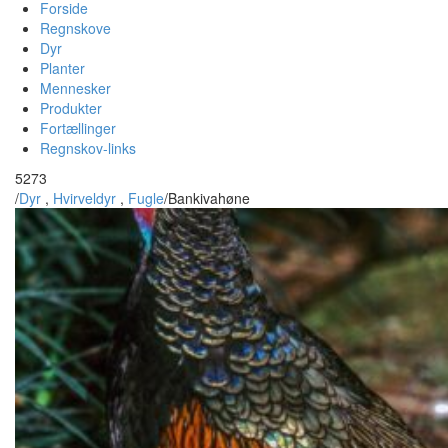
Forside
Regnskove
Dyr
Planter
Mennesker
Produkter
Fortællinger
Regnskov-links
5273
/
Dyr
,
Hvirveldyr
,
Fugle
/
Bankivahøne