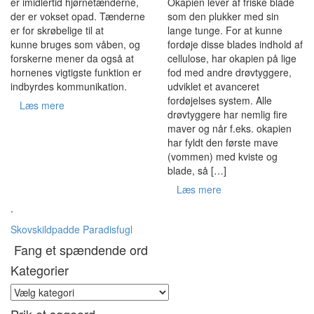
Okapien lever af friske blade
er imidlertid hjørnetænderne,
som den plukker med sin
der er vokset opad. Tænderne
lange tunge. For at kunne
er for skrøbelige til at
fordøje disse blades indhold af
kunne bruges som våben, og
cellulose, har okapien på lige
forskerne mener da også at
fod med andre drøvtyggere,
hornenes vigtigste funktion er
udviklet et avanceret
indbyrdes kommunikation.
fordøjelses system. Alle
Læs mere
drøvtyggere har nemlig fire
maver og når f.eks. okapien
har fyldt den første mave
(vommen) med kviste og
blade, så […]
Læs mere
.
Skovskildpadde
Paradisfugl
Fang et spændende ord
Kategorier
Kategorier
Prik et søgeord