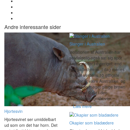
Andre interessante sider
Slanger i Australien
Isolationen af Australien har
selvfølgelig også sat sig spor
andre steder i dyreriget, end
hos pattedyrene. I dag menes
9 ud af verdens 10 giftigste
slanger at være Australske, og
bl.a. er de meget giftige brown
snakes at finde i den
Australske regnskoven.
Læs mere
Hjortesvin
Hjortesvinet ser umiddelbart
Okapier som bladædere
ud som om det har horn. Det