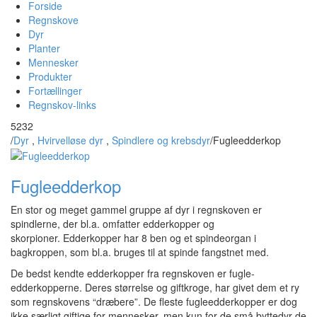
Forside
Regnskove
Dyr
Planter
Mennesker
Produkter
Fortællinger
Regnskov-links
5232
/
Dyr
,
Hvirvelløse dyr
,
Spindlere og krebsdyr
/
Fugleedderkop
Fugleedderkop
En stor og meget gammel gruppe af dyr i regnskoven er
spindlerne, der bl.a. omfatter edderkopper og
skorpioner. Edderkopper har 8 ben og et spindeorgan i
bagkroppen, som bl.a. bruges til at spinde fangstnet med.
De bedst kendte edderkopper fra regnskoven er fugle-
edderkopperne. Deres størrelse og giftkroge, har givet dem et ry
som regnskovens “dræbere”. De fleste fugleedderkopper er dog
ikke særligt giftige for mennesker, men kun for de små byttedyr de