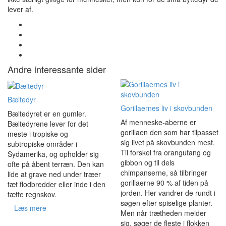
lever af.
Andre interessante sider
Bæltedyr
Gorillaernes liv i skovbunden
Bæltedyret er en gumler.
Af menneske-aberne er
Bæltedyrene lever for det
gorillaen den som har tilpasset
meste i tropiske og
sig livet på skovbunden mest.
subtropiske områder i
Til forskel fra orangutang og
Sydamerika, og opholder sig
gibbon og til dels
ofte på åbent terræn. Den kan
chimpanserne, så tilbringer
lide at grave ned under træer
gorillaerne 90 % af tiden på
tæt flodbredder eller inde i den
jorden. Her vandrer de rundt i
tætte regnskov.
søgen efter spiselige planter.
Læs mere
Men når trætheden melder
sig, søger de fleste i flokken