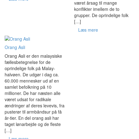
været årsag til mange
konflikter imellem de to
grupper. De oprindelige folk
[…]
Læs mere
Orang Asli
Orang Asli er den malaysiske
fællesbetegnelse for de
oprindelige folk på Malay-
halvøen. De udgør i dag ca.
60.000 mennesker ud af en
samlet befolkning på 10
millioner. De har næsten alle
været udsat for radikale
ændringer af deres levevis, fra
pusterør til armbåndsur på få
år-tier. En del orang asli har
taget lønarbejde og de fleste
[…]
Læs mere