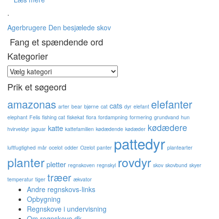
.
Agerbrugere
Den besjælede skov
Fang et spændende ord
Kategorier
Kategorier
Prik et søgeord
amazonas
elefanter
cats
arter
bear
bjørne
cat
dyr
elefant
elephant
Felis
fishing cat
fiskekat
flora
fordampning
formering
grundvand
hun
kødædere
katte
hvirveldyr
jaguar
kattefamilien
kødædende
kødæder
pattedyr
luftfugtighed
mår
ocelot
odder
Ozelot
panter
plantearter
planter
rovdyr
pletter
regnskoven
regnskyl
skov
skovbund
skyer
træer
temperatur
tiger
ækvator
Andre regnskovs-links
Opbygning
Regnskove i undervisning
Om regnskove.dk