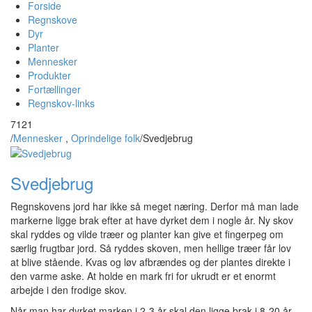
Forside
Regnskove
Dyr
Planter
Mennesker
Produkter
Fortællinger
Regnskov-links
7121
/
Mennesker
,
Oprindelige folk
/
Svedjebrug
Svedjebrug
Regnskovens jord har ikke så meget næring. Derfor må man lade
markerne ligge brak efter at have dyrket dem i nogle år. Ny skov
skal ryddes og vilde træer og planter kan give et fingerpeg om
særlig frugtbar jord. Så ryddes skoven, men hellige træer får lov
at blive stående. Kvas og løv afbrændes og der plantes direkte i
den varme aske. At holde en mark fri for ukrudt er et enormt
arbejde i den frodige skov.
Når man har dyrket marken i 2-3 år skal den ligge brak i 8-20 år,