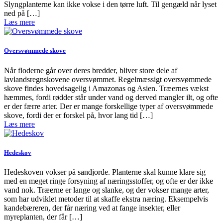
Slyngplanterne kan ikke vokse i den tørre luft. Til gengæld når lyset
ned på […]
Læs mere
Oversvømmede skove
Når floderne går over deres bredder, bliver store dele af
lavlandsregnskovene oversvømmet. Regelmæssigt oversvømmede
skove findes hovedsagelig i Amazonas og Asien. Træernes vækst
hæmmes, fordi rødder står under vand og derved mangler ilt, og ofte
er der færre arter. Der er mange forskellige typer af oversvømmede
skove, fordi der er forskel på, hvor lang tid […]
Læs mere
Hedeskov
Hedeskoven vokser på sandjorde. Planterne skal kunne klare sig
med en meget ringe forsyning af næringsstoffer, og ofte er der ikke
vand nok. Træerne er lange og slanke, og der vokser mange arter,
som har udviklet metoder til at skaffe ekstra næring. Eksempelvis
kandebæreren, der får næring ved at fange insekter, eller
myreplanten, der får […]