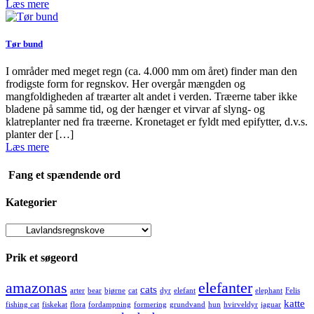
Læs mere
Tør bund
I områder med meget regn (ca. 4.000 mm om året) finder man den
frodigste form for regnskov. Her overgår mængden og
mangfoldigheden af træarter alt andet i verden. Træerne taber ikke
bladene på samme tid, og der hænger et virvar af slyng- og
klatreplanter ned fra træerne. Kronetaget er fyldt med epifytter, d.v.s.
planter der […]
Læs mere
Fang et spændende ord
Kategorier
Kategorier
Prik et søgeord
amazonas
elefanter
cats
arter
bear
bjørne
cat
dyr
elefant
elephant
Felis
katte
fishing cat
fiskekat
flora
fordampning
formering
grundvand
hun
hvirveldyr
jaguar