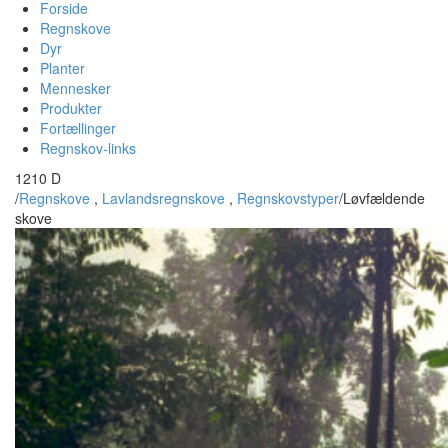
Forside
Regnskove
Dyr
Planter
Mennesker
Produkter
Fortællinger
Regnskov-links
1210 D
/
Regnskove
,
Lavlandsregnskove
,
Regnskovstyper
/
Løvfældende
skove