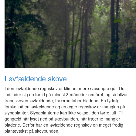
Løvfældende skove
I den løvfældende regnskov er klimaet mere sæsonpræget. Der
indfinder sig en tørtid på mindst 3 måneder om året, og så bliver
tropeskoven løvfældende; træerne taber bladene. En tydelig
forskel på en løvfældende og en ægte regnskov er manglen på
slyngplanter. Slyngplanterne kan ikke vokse i den tørre luft. Til
gengæld når lyset ned på skovbunden, når træerne mangler
bladene. Derfor har en løvfældende regnskov en meget frodig
plantevækst på skovbunden.