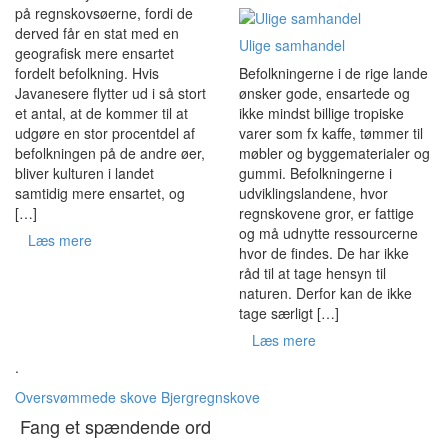
på regnskovsøerne, fordi de
derved får en stat med en
Ulige samhandel
geografisk mere ensartet
Befolkningerne i de rige lande
fordelt befolkning. Hvis
ønsker gode, ensartede og
Javanesere flytter ud i så stort
ikke mindst billige tropiske
et antal, at de kommer til at
varer som fx kaffe, tømmer til
udgøre en stor procentdel af
møbler og byggematerialer og
befolkningen på de andre øer,
gummi. Befolkningerne i
bliver kulturen i landet
udviklingslandene, hvor
samtidig mere ensartet, og
regnskovene gror, er fattige
[…]
og må udnytte ressourcerne
Læs mere
hvor de findes. De har ikke
råd til at tage hensyn til
naturen. Derfor kan de ikke
tage særligt […]
Læs mere
.
Oversvømmede skove
Bjergregnskove
Fang et spændende ord