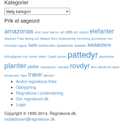
Kategorier
Kategorier
Prik et søgeord
amazonas
elefanter
cats
arter
bear
bjørne
cat
dyr
elefant
elephant
Felis
fishing cat
fiskekat
flora
fordampning
formering
grundvand
hun
kødædere
katte
hvirveldyr
jaguar
kattefamilien
kødædende
kødæder
pattedyr
luftfugtighed
mår
ocelot
odder
Ozelot
panter
plantearter
planter
rovdyr
pletter
regnskoven
regnskyl
skov
skovbund
skyer
træer
temperatur
tiger
ækvator
Andre regnskovs-links
Opbygning
Regnskove i undervisning
Om regnskove.dk
Login
Copyright ® 1995-2014, Regnskove.dk,
redaktionen@regnskove.dk