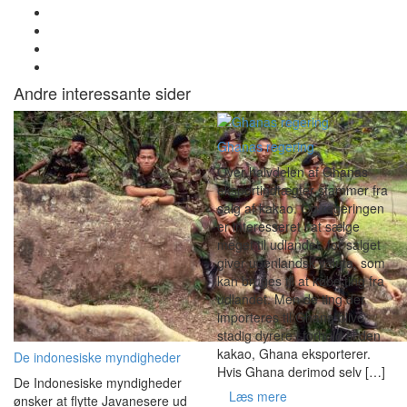
Andre interessante sider
Ghanas regering
Over halvdelen af Ghanas
eksportindtægter stammer fra
salg af kakao. Og regeringen
er interesseret i at sælge
meget til udlandet, for salget
giver udenlandsk valuta, som
kan bruges til at købe ting fra
udlandet. Men de ting der
importeres til Ghana blive
stadig dyrere i forhold til den
kakao, Ghana eksporterer.
De indonesiske myndigheder
Hvis Ghana derimod selv […]
De Indonesiske myndigheder
Læs mere
ønsker at flytte Javanesere ud