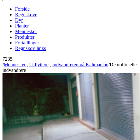
Forside
Regnskove
Dyr
Planter
Mennesker
Produkter
Fortællinger
Regnskov-links
7235
/
Mennesker
,
Tilflyttere
,
Indvandreren på Kalimantan
/
De uofficielle
indvandrere