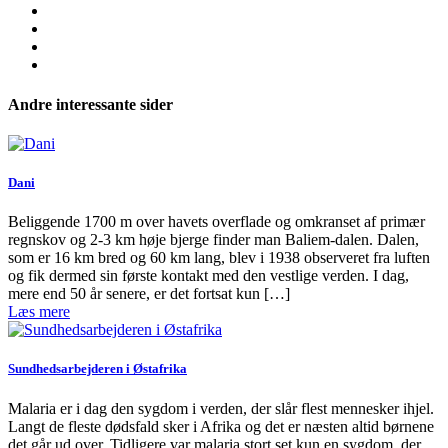
Andre interessante sider
Dani
Beliggende 1700 m over havets overflade og omkranset af primær
regnskov og 2-3 km høje bjerge finder man Baliem-dalen. Dalen,
som er 16 km bred og 60 km lang, blev i 1938 observeret fra luften
og fik dermed sin første kontakt med den vestlige verden. I dag,
mere end 50 år senere, er det fortsat kun […]
Læs mere
Sundhedsarbejderen i Østafrika
Malaria er i dag den sygdom i verden, der slår flest mennesker ihjel.
Langt de fleste dødsfald sker i Afrika og det er næsten altid børnene
det går ud over. Tidligere var malaria stort set kun en sygdom, der