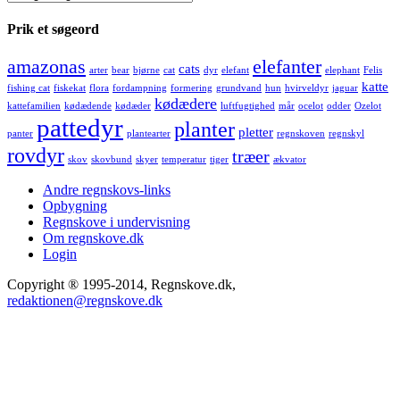
Prik et søgeord
amazonas
elefanter
cats
arter
bear
bjørne
cat
dyr
elefant
elephant
Felis
katte
fishing cat
fiskekat
flora
fordampning
formering
grundvand
hun
hvirveldyr
jaguar
kødædere
kattefamilien
kødædende
kødæder
luftfugtighed
mår
ocelot
odder
Ozelot
pattedyr
planter
pletter
panter
plantearter
regnskoven
regnskyl
rovdyr
træer
skov
skovbund
skyer
temperatur
tiger
ækvator
Andre regnskovs-links
Opbygning
Regnskove i undervisning
Om regnskove.dk
Login
Copyright ® 1995-2014, Regnskove.dk,
redaktionen@regnskove.dk