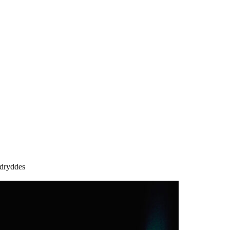
udryddes