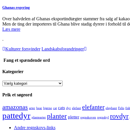
Ghanas regering
Over halvdelen af Ghanas eksportindtægter stammer fra salg af kakao. O
Men de ting der importeres til Ghana blive stadig dyrere i forhold t
Læs mere
.
Kulturer forsvinder
Landskabsforandringer
Fang et spændende ord
Kategorier
Kategorier
Prik et søgeord
amazonas
elefanter
cats
arter
bear
bjørne
cat
dyr
elefant
elephant
Felis
fis
pattedyr
planter
rovdyr
pletter
plantearter
regnskoven
regnskyl
Andre regnskovs-links