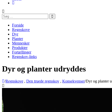
Forside
Regnskove
Dyr
Planter
Mennesker
Produkter
Fortællinger
Regnskov-links
Dyr og planter udryddes
/
Regnskove
,
Den truede regnskov
,
Konsekvenser
/
Dyr og planter 