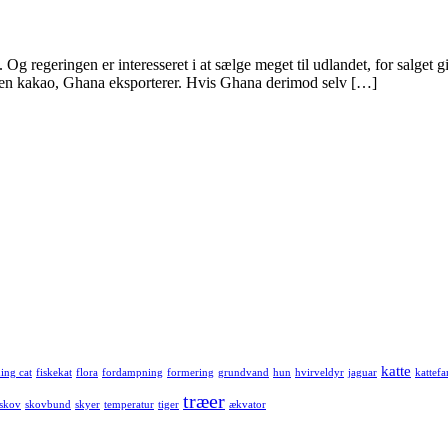
g regeringen er interesseret i at sælge meget til udlandet, for salget g
il den kakao, Ghana eksporterer. Hvis Ghana derimod selv […]
katte
hing cat
fiskekat
flora
fordampning
formering
grundvand
hun
hvirveldyr
jaguar
kattefa
træer
skov
skovbund
skyer
temperatur
tiger
ækvator