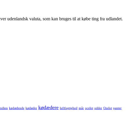
iver udenlandsk valuta, som kan bruges til at købe ting fra udlandet.
kødædere
milien
kødædende
kødæder
luftfugtighed
mår
ocelot
odder
Ozelot
panter