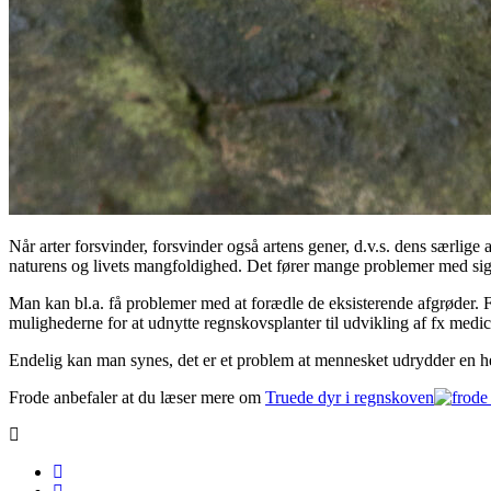
Når arter forsvinder, forsvinder også artens gener, d.v.s. dens særli
naturens og livets mangfoldighed. Det fører mange problemer med sig
Man kan bl.a. få problemer med at forædle de eksisterende afgrøder. 
mulighederne for at udnytte regnskovsplanter til udvikling af fx medic
Endelig kan man synes, det er et problem at mennesket udrydder en hel 
Frode anbefaler at du læser mere om
Truede dyr i regnskoven