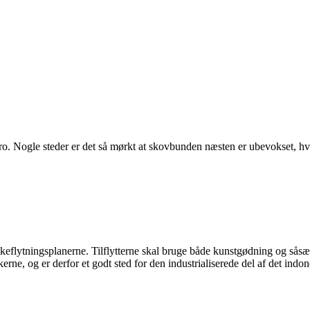
o. Nogle steder er det så mørkt at skovbunden næsten er ubevokset, hvil
olkeflytningsplanerne. Tilflytterne skal bruge både kunstgødning og så
ikkerne, og er derfor et godt sted for den industrialiserede del af det ind