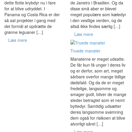
dette flotte krybdyr nu i fare
de Janeiro i Brasilien. Og da
for at blive udryddet. I
disse små aber er blevet
Panama og Costa Rica er der
meget populære som kæledyr
så sat projekter i gang med
i den vestlige verden, og de
det formål at opdrætte de
altså ikke findes særlig […]
grønne leguaner […]
Læs mere
Læs mere
Truede manater
Manaterne er meget udsatte.
De får kun få unger i deres liv
og er derfor, som art, meget
sårbare overfor mange tidlige
dødsfald. Og da de er meget
fredelige, langsomme og
smager godt, bliver de mange
steder betragtet som et nemt
byttedyr. Samtidig udsætter
deres langsomme svømning
dem også for risikoen at blive
alvorligt såret […]
Læs mere