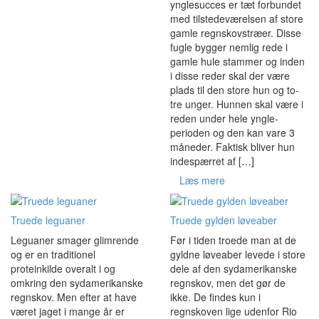
ynglesucces er tæt forbundet
med tilstedeværelsen af store
gamle regnskovstræer. Disse
fugle bygger nemlig rede i
gamle hule stammer og inden
i disse reder skal der være
plads til den store hun og to-
tre unger. Hunnen skal være i
reden under hele yngle-
perioden og den kan vare 3
måneder. Faktisk bliver hun
indespærret af […]
Læs mere
Truede leguaner
Truede gylden løveaber
Leguaner smager glimrende
Før i tiden troede man at de
og er en traditionel
gyldne løveaber levede i store
proteinkilde overalt i og
dele af den sydamerikanske
omkring den sydamerikanske
regnskov, men det gør de
regnskov. Men efter at have
ikke. De findes kun i
været jaget i mange år er
regnskoven lige udenfor Rio