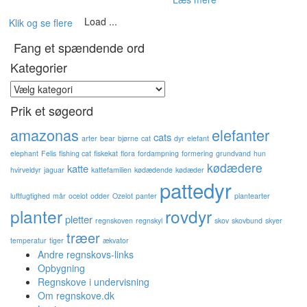
Load ...
Klik og se flere
Fang et spændende ord
Kategorier
Kategorier
Prik et søgeord
amazonas
elefanter
cats
arter
bear
bjørne
cat
dyr
elefant
elephant
Felis
fishing cat
fiskekat
flora
fordampning
formering
grundvand
hun
kødædere
katte
hvirveldyr
jaguar
kattefamilien
kødædende
kødæder
pattedyr
luftfugtighed
mår
ocelot
odder
Ozelot
panter
plantearter
planter
rovdyr
pletter
regnskoven
regnskyl
skov
skovbund
skyer
træer
temperatur
tiger
ækvator
Andre regnskovs-links
Opbygning
Regnskove i undervisning
Om regnskove.dk