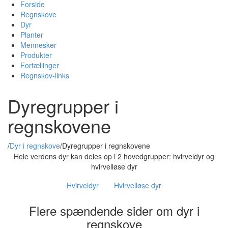
Forside
Regnskove
Dyr
Planter
Mennesker
Produkter
Fortællinger
Regnskov-links
Dyregrupper i
regnskovene
/
Dyr i regnskove
/
Dyregrupper i regnskovene
Hele verdens dyr kan deles op i 2 hovedgrupper: hvirveldyr og
hvirvelløse dyr
Hvirveldyr
Hvirvelløse dyr
Flere spændende sider om dyr i
regnskove