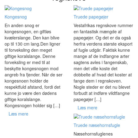
Kongesnog
Truede papegøjer
En anden snog er
Vestafrikas regnskove rummer
kongesnogen, en giftløs
en fantastisk mængde af
kvælerslange. Den kan blive
papegøjer. Og det er da også
op til 130 cm lang.Den ligner
herfra verdens største eksport
til forveksling den meget
af fugle udgår. Faktisk kunne
giftige koralslange. Denne
mange af de indfangne arter
forveksling er med til at
sagtens avles i fangenskab,
beskytte kongesnogen mod
men det ville koste det
angreb fra fjender. Når de ser
dobbelte af hvad det koster at
kongesnoen holder de
fange dem i regnskoven.
respektfuld afstand, fordi det
Nogle steder er det nu blevet
kunne jo være den dødens
forbudt at indføre vildtfangne
giftige koralslange.
papegøjer […]
Kongesnogen holder sig […]
Læs mere
Læs mere
Truede næsehornsfugle
Næsehornsfuglenes