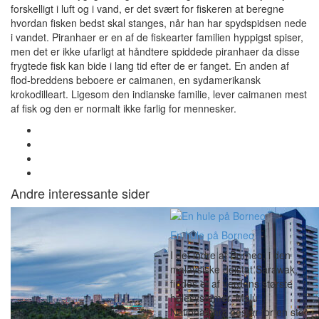
forskelligt i luft og i vand, er det svært for fiskeren at beregne
hvordan fisken bedst skal stanges, når han har spydspidsen nede
i vandet. Piranhaer er en af de fiskearter familien hyppigst spiser,
men det er ikke ufarligt at håndtere spiddede piranhaer da disse
frygtede fisk kan bide i lang tid efter de er fanget. En anden af
flod-breddens beboere er caimanen, en sydamerikansk
krokodilleart. Ligesom den indianske familie, lever caimanen mest
af fisk og den er normalt ikke farlig for mennesker.
Andre interessante sider
En hule på Borneo
I det indre af Borneo, i den
malaysiske delstat Sarawak,
findes et af verdens største
hulesystemer. Mulu
Nationalpark består for en stor