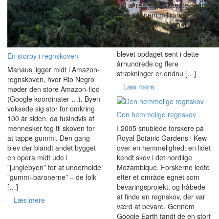
del af regnskovsklædte bjerge
som gennem millioner af år er
blevet udhulet af regn og
underjordiske flodsystemer.
De enorme huler er først
blevet opdaget sent i dette
En storby i regnskoven
århundrede og flere
Manaus ligger midt i Amazon-
strækninger er endnu […]
regnskoven, hvor Rio Negro
Læs mere
møder den store Amazon-flod
(Google koordinater …). Byen
voksede sig stor for omkring
Den hemmelige regnskov
100 år siden, da tusindvis af
I 2005 snublede forskere på
mennesker tog til skoven for
Royal Botanic Gardens i Kew
at tappe gummi. Den gang
over en hemmelighed: en lidet
blev der blandt andet bygget
kendt skov i det nordlige
en opera midt ude i
Mozambique. Forskerne ledte
”junglebyen” for at underholde
efter et område egnet som
”gummi-baronerne” – de folk
bevaringsprojekt, og håbede
[…]
at finde en regnskov, der var
Læs mere
værd at bevare. Gennem
Google Earth fandt de en stort