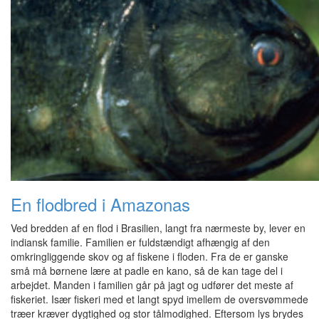
En flodbred i Amazonas
Ved bredden af en flod i Brasilien, langt fra nærmeste by, lever en
indiansk familie. Familien er fuldstændigt afhængig af den
omkringliggende skov og af fiskene i floden. Fra de er ganske
små må børnene lære at padle en kano, så de kan tage del i
arbejdet. Manden i familien går på jagt og udfører det meste af
fiskeriet. Især fiskeri med et langt spyd imellem de oversvømmede
træer kræver dygtighed og stor tålmodighed. Eftersom lys brydes