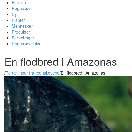
Forside
Regnskove
Dyr
Planter
Mennesker
Produkter
Fortællinger
Regnskov-links
En flodbred i Amazonas
/
Fortællinger fra regnskovene
/
En flodbred i Amazonas