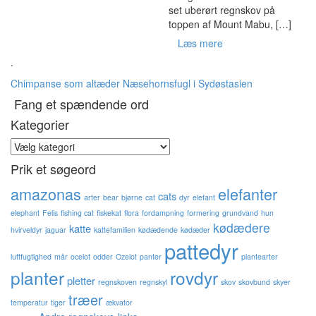
set uberørt regnskov på
toppen af Mount Mabu, […]
Læs mere
.
Chimpanse som altæder
Næsehornsfugl i Sydøstasien
Fang et spændende ord
Kategorier
Kategorier
Prik et søgeord
amazonas
elefanter
cats
arter
bear
bjørne
cat
dyr
elefant
elephant
Felis
fishing cat
fiskekat
flora
fordampning
formering
grundvand
hun
kødædere
katte
hvirveldyr
jaguar
kattefamilien
kødædende
kødæder
pattedyr
luftfugtighed
mår
ocelot
odder
Ozelot
panter
plantearter
planter
rovdyr
pletter
regnskoven
regnskyl
skov
skovbund
skyer
træer
temperatur
tiger
ækvator