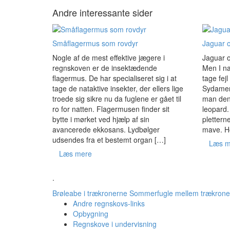
Andre interessante sider
Småflagermus som rovdyr
Jaguar o
Nogle af de mest effektive jægere i
Jaguar o
regnskoven er de insektædende
Men I na
flagermus. De har specialiseret sig i at
tage fej
tage de nataktive insekter, der ellers lige
Sydameri
troede sig sikre nu da fuglene er gået til
man den 
ro for natten. Flagermusen finder sit
leopard.
bytte i mørket ved hjælp af sin
plettern
avancerede ekkosans. Lydbølger
mave. H
udsendes fra et bestemt organ […]
Læs m
Læs mere
.
Brøleabe i trækronerne
Sommerfugle mellem trækrone
Andre regnskovs-links
Opbygning
Regnskove i undervisning