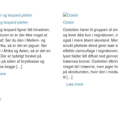
g leopard pletter
Ozelot
g leopard ligner lidt hinadnen.
Ozelotten hører til gruppen af sm
turen er er der ikke noget at
og lever ikke kun i regnskoven, 
l af: Ser du den i Mellem- og
også i mere åbent skovland. Me
ka, så er det en jaguar. Ser
smukt plettede skind giver især 
i Afrika og Asien, så er det en
effektiv camouflage i regnskoven
 Der er tydeligt forskel på
lyset falder lidt diffust ned genn
e på siden af brystkasse og
træernes kroner. Ozelotten tilbri
os begge […]
meget tid i træerne, men jager for
på skovbunden, hvor den i mods
ere
til […]
Læs mere
r