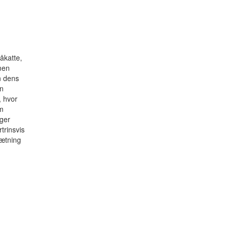
åkatte,
men
n dens
en
, hvor
em
nger
trinsvis
ætning