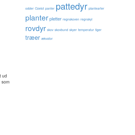
pattedyr
odder
Ozelot
panter
plantearter
planter
pletter
regnskoven
regnskyl
rovdyr
skov
skovbund
skyer
temperatur
tiger
træer
ækvator
t ud
n som