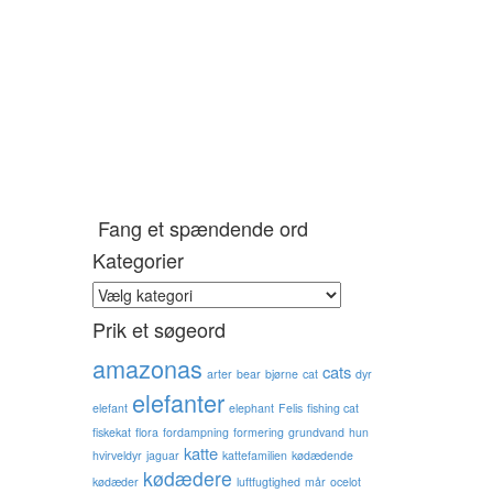
Fang et spændende ord
Kategorier
Kategorier
Prik et søgeord
amazonas
cats
arter
bear
bjørne
cat
dyr
elefanter
elefant
elephant
Felis
fishing cat
fiskekat
flora
fordampning
formering
grundvand
hun
katte
hvirveldyr
jaguar
kattefamilien
kødædende
kødædere
kødæder
luftfugtighed
mår
ocelot