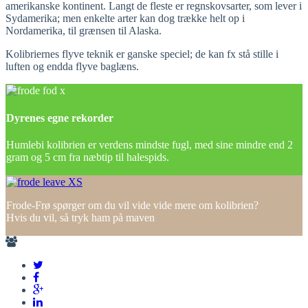
amerikanske kontinent. Langt de fleste er regnskovsarter, som lever i
Sydamerika; men enkelte arter kan dog trække helt op i
Nordamerika, til grænsen til Alaska.
Kolibriernes flyve teknik er ganske speciel; de kan fx stå stille i
luften og endda flyve baglæns.
Dyrenes egne rekorder
Humlebi kolibrien er verdens mindste fugl, med sine mindre end 2
gram og 5 cm fra næbtip til halespids.
Frode-Frø spørger om du vil vide vide mere om kolibrien?
Hvis du vil, så tryk ham på maven