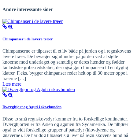
Andre interessante sider
Chimpanser i de lavere træer
Chimpanserne er tilpasset til et liv både på jorden og i regnskovens
lavere træer. De bevæger sig uhindret på jorden ved at støtte
knoerne mod underlaget og samtidig er deres hænder og fødder
fantastiske gribe-redskaber, der også gør chimpansen til en dygtig
klatrer. F.eks. bygger chimpanser reder helt op til 30 meter oppe i
træerne […]
Læs mere
Dværghjort og Aguti i skovbunden
Disse to små regnskovsdyr kommer fra to forskellige kontinenter.
Dværghjorten er fra Asien og agutien fra Sydamerika. De tilhører
også to vidt forskellige grupper af pattedyr (klovdyrene og
gnaverne). De har dog tilpasset sig livet på regn-skovens bund på