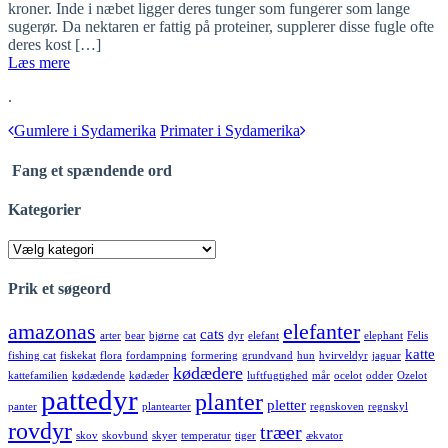
kroner. Inde i næbet ligger deres tunger som fungerer som lange
sugerør. Da nektaren er fattig på proteiner, supplerer disse fugle ofte
deres kost […]
Læs mere
.
Gumlere i Sydamerika
Primater i Sydamerika
Fang et spændende ord
Kategorier
Kategorier
Prik et søgeord
amazonas
elefanter
cats
arter
bear
bjørne
cat
dyr
elefant
elephant
Felis
katte
fishing cat
fiskekat
flora
fordampning
formering
grundvand
hun
hvirveldyr
jaguar
kødædere
kattefamilien
kødædende
kødæder
luftfugtighed
mår
ocelot
odder
Ozelot
pattedyr
planter
pletter
panter
plantearter
regnskoven
regnskyl
rovdyr
træer
skov
skovbund
skyer
temperatur
tiger
ækvator