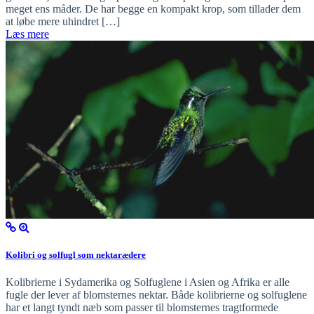
meget ens måder. De har begge en kompakt krop, som tillader dem
at løbe mere uhindret […]
Læs mere
Kolibri og solfugl som nektarædere
Kolibrierne i Sydamerika og Solfuglene i Asien og Afrika er alle
fugle der lever af blomsternes nektar. Både kolibrierne og solfuglene
har et langt tyndt næb som passer til blomsternes tragtformede