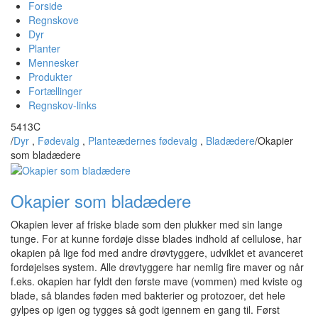
Forside
Regnskove
Dyr
Planter
Mennesker
Produkter
Fortællinger
Regnskov-links
5413C
/
Dyr
,
Fødevalg
,
Planteædernes fødevalg
,
Bladædere
/
Okapier
som bladædere
Okapier som bladædere
Okapien lever af friske blade som den plukker med sin lange
tunge. For at kunne fordøje disse blades indhold af cellulose, har
okapien på lige fod med andre drøvtyggere, udviklet et avanceret
fordøjelses system. Alle drøvtyggere har nemlig fire maver og når
f.eks. okapien har fyldt den første mave (vommen) med kviste og
blade, så blandes føden med bakterier og protozoer, det hele
gylpes op igen og tygges så godt igennem en gang til. Først