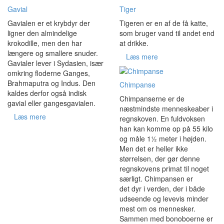
Gavial
Tiger
Gavialen er et krybdyr der
Tigeren er en af de få katte,
ligner den almindelige
som bruger vand til andet end
krokodille, men den har
at drikke.
længere og smallere snuder.
Læs mere
Gavialer lever i Sydasien, især
omkring floderne Ganges,
Brahmaputra og Indus. Den
Chimpanse
kaldes derfor også indisk
Chimpanserne er de
gavial eller gangesgavialen.
næstmindste menneskeaber i
Læs mere
regnskoven. En fuldvoksen
han kan komme op på 55 kilo
og måle 1½ meter i højden.
Men det er heller ikke
størrelsen, der gør denne
regnskovens primat til noget
særligt. Chimpansen er
det dyr i verden, der i både
udseende og levevis minder
mest om os mennesker.
Sammen med bonoboerne er