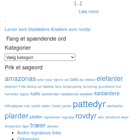
[…]
Læs mere
.
Larver som bladædere
Knælere som rovdyr
Fang et spændende ord
Kategorier
Kategorier
Prik et søgeord
amazonas
elefanter
cats
arter
bear
bjørne
cat
dyr
elefant
elephant
Felis
fishing cat
fiskekat
flora
fordampning
formering
grundvand
hun
kødædere
katte
hvirveldyr
jaguar
kattefamilien
kødædende
kødæder
pattedyr
luftfugtighed
mår
ocelot
odder
Ozelot
panter
plantearter
planter
rovdyr
pletter
regnskoven
regnskyl
skov
skovbund
skyer
træer
temperatur
tiger
ækvator
Andre regnskovs-links
Opbygning