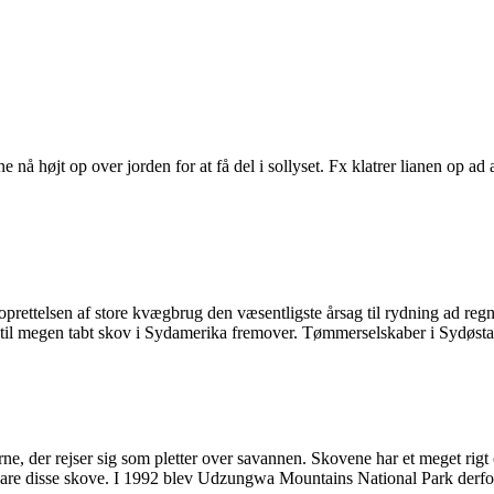
e nå højt op over jorden for at få del i sollyset. Fx klatrer lianen op ad a
oprettelsen af store kvægbrug den væsentligste årsag til rydning ad re
 til megen tabt skov i Sydamerika fremover. Tømmerselskaber i Sydøsta
ne, der rejser sig som pletter over savannen. Skovene har et meget rigt
are disse skove. I 1992 blev Udzungwa Mountains National Park derfor