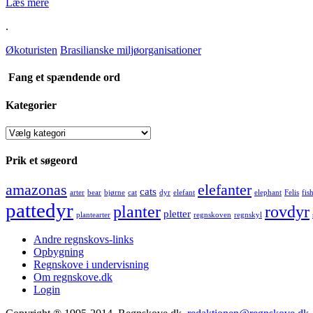
Læs mere
.
Økoturisten
Brasilianske miljøorganisationer
Fang et spændende ord
Kategorier
Kategorier
Prik et søgeord
amazonas
elefanter
cats
arter
bear
bjørne
cat
dyr
elefant
elephant
Felis
fis
pattedyr
planter
rovdyr
pletter
plantearter
regnskoven
regnskyl
Andre regnskovs-links
Opbygning
Regnskove i undervisning
Om regnskove.dk
Login