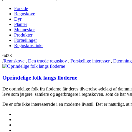
Forside
Regnskove
Dyr
Planter
Mennesker
Produkter
Fortællinger
Regnskov-links
6423
/
Regnskove
,
Den truede regnskov
,
Forskellige interesser
,
Dæmning
Oprindelige folk langs floderne
De oprindelige folk fra floderne får deres tilværelse ødelagt af dæm
leve som jægere, samlere og agerbrugere i regnskoven, som de har være
De er ofte ikke interesserede i en moderne livsstil. Det er naturligt, a