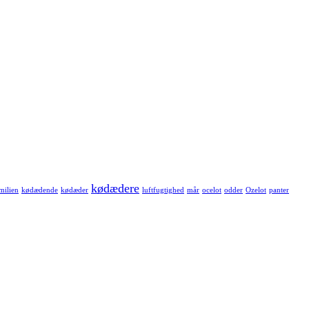
kødædere
milien
kødædende
kødæder
luftfugtighed
mår
ocelot
odder
Ozelot
panter