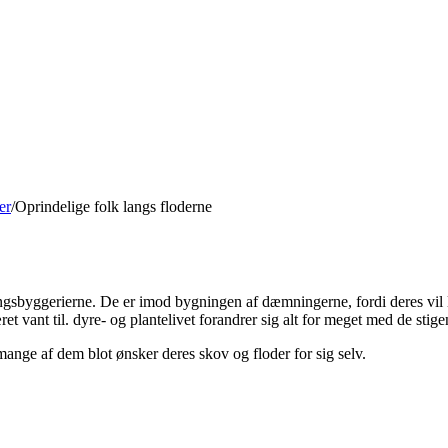
er
/
Oprindelige folk langs floderne
ningsbyggerierne. De er imod bygningen af dæmningerne, fordi deres vil
t vant til. dyre- og plantelivet forandrer sig alt for meget med de sti
t mange af dem blot ønsker deres skov og floder for sig selv.