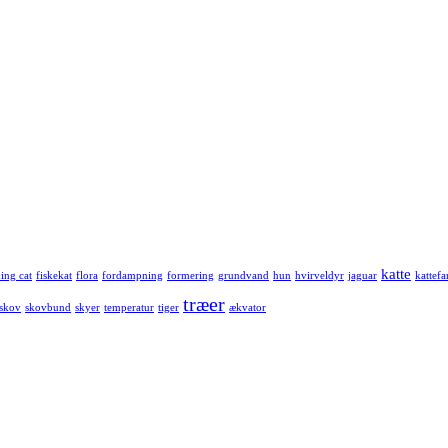
katte
hing cat
fiskekat
flora
fordampning
formering
grundvand
hun
hvirveldyr
jaguar
kattefa
træer
skov
skovbund
skyer
temperatur
tiger
ækvator