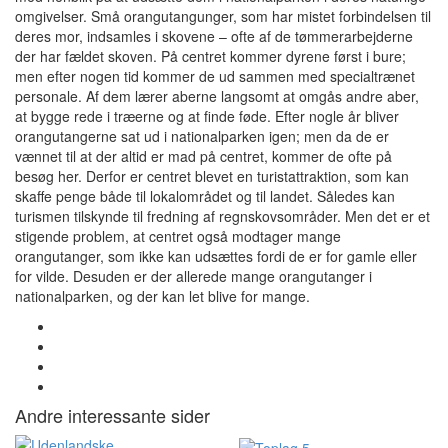
omgivelser. Små orangutangunger, som har mistet forbindelsen til
deres mor, indsamles i skovene – ofte af de tømmerarbejderne
der har fældet skoven. På centret kommer dyrene først i bure;
men efter nogen tid kommer de ud sammen med specialtrænet
personale. Af dem lærer aberne langsomt at omgås andre aber,
at bygge rede i træerne og at finde føde. Efter nogle år bliver
orangutangerne sat ud i nationalparken igen; men da de er
vænnet til at der altid er mad på centret, kommer de ofte på
besøg her. Derfor er centret blevet en turistattraktion, som kan
skaffe penge både til lokalområdet og til landet. Således kan
turismen tilskynde til fredning af regnskovsområder. Men det er et
stigende problem, at centret også modtager mange
orangutanger, som ikke kan udsættes fordi de er for gamle eller
for vilde. Desuden er der allerede mange orangutanger i
nationalparken, og der kan let blive for mange.
Andre interessante sider