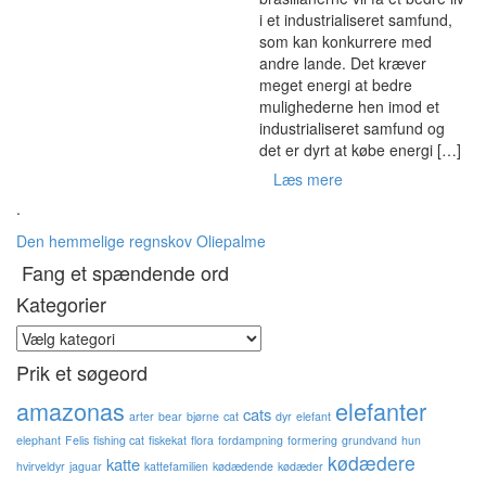
i et industrialiseret samfund,
som kan konkurrere med
andre lande. Det kræver
meget energi at bedre
mulighederne hen imod et
industrialiseret samfund og
det er dyrt at købe energi […]
Læs mere
.
Den hemmelige regnskov
Oliepalme
Fang et spændende ord
Kategorier
Kategorier
Prik et søgeord
amazonas
elefanter
cats
arter
bear
bjørne
cat
dyr
elefant
elephant
Felis
fishing cat
fiskekat
flora
fordampning
formering
grundvand
hun
kødædere
katte
hvirveldyr
jaguar
kattefamilien
kødædende
kødæder