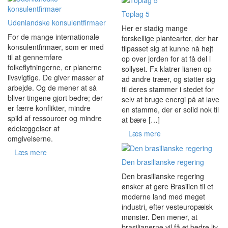
Toplag 5
Udenlandske konsulentfirmaer
Her er stadig mange
For de mange internationale
forskellige plantearter, der har
konsulentfirmaer, som er med
tilpasset sig at kunne nå højt
til at gennemføre
op over jorden for at få del i
folkeflytningerne, er planerne
sollyset. Fx klatrer lianen op
livsvigtige. De giver masser af
ad andre træer, og støtter sig
arbejde. Og de mener at så
til deres stammer i stedet for
bliver tingene gjort bedre; der
selv at bruge energi på at lave
er færre konflikter, mindre
en stamme, der er solid nok til
spild af ressourcer og mindre
at bære […]
ødelæggelser af
Læs mere
omgivelserne.
Læs mere
Den brasilianske regering
Den brasilianske regering
ønsker at gøre Brasilien til et
moderne land med meget
industri, efter vesteuropæisk
mønster. Den mener, at
brasilianerne vil få et bedre liv