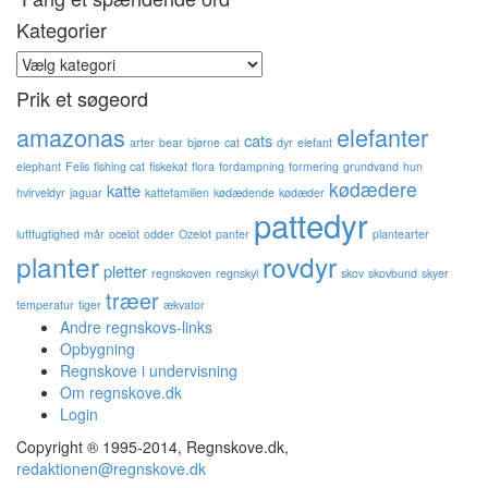
Kategorier
Kategorier
Prik et søgeord
amazonas
elefanter
cats
arter
bear
bjørne
cat
dyr
elefant
elephant
Felis
fishing cat
fiskekat
flora
fordampning
formering
grundvand
hun
kødædere
katte
hvirveldyr
jaguar
kattefamilien
kødædende
kødæder
pattedyr
luftfugtighed
mår
ocelot
odder
Ozelot
panter
plantearter
planter
rovdyr
pletter
regnskoven
regnskyl
skov
skovbund
skyer
træer
temperatur
tiger
ækvator
Andre regnskovs-links
Opbygning
Regnskove i undervisning
Om regnskove.dk
Login
Copyright ® 1995-2014, Regnskove.dk,
redaktionen@regnskove.dk