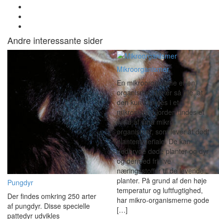
Andre interessante sider
Mikroorganismer
En mikroorganisme er en
organisme, der er så lille, at
den kun kan ses i et
mikroskop. I jorden findes et
væld af små mikro-
organismer, som lever af dødt
plantemateriale. De kan
nedbryde døde planter og dyr
og dermed frigive
næringsstoffer til de levende
planter. På grund af den høje
Pungdyr
temperatur og luftfugtighed,
Der findes omkring 250 arter
har mikro-organismerne gode
af pungdyr. Disse specielle
[…]
pattedyr udvikles