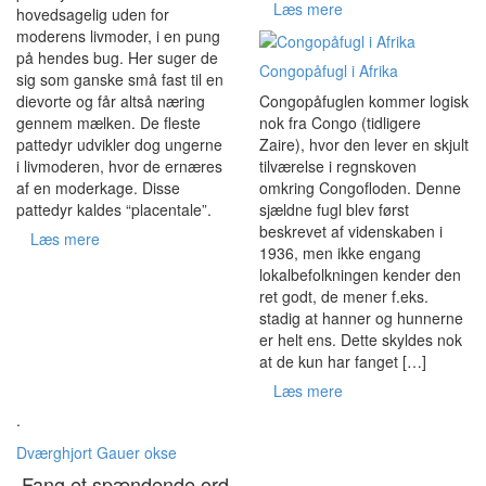
Læs mere
hovedsagelig uden for
moderens livmoder, i en pung
på hendes bug. Her suger de
Congopåfugl i Afrika
sig som ganske små fast til en
Congopåfuglen kommer logisk
dievorte og får altså næring
nok fra Congo (tidligere
gennem mælken. De fleste
Zaire), hvor den lever en skjult
pattedyr udvikler dog ungerne
tilværelse i regnskoven
i livmoderen, hvor de ernæres
omkring Congofloden. Denne
af en moderkage. Disse
sjældne fugl blev først
pattedyr kaldes “placentale”.
beskrevet af videnskaben i
Læs mere
1936, men ikke engang
lokalbefolkningen kender den
ret godt, de mener f.eks.
stadig at hanner og hunnerne
er helt ens. Dette skyldes nok
at de kun har fanget […]
Læs mere
.
Dværghjort
Gauer okse
Fang et spændende ord