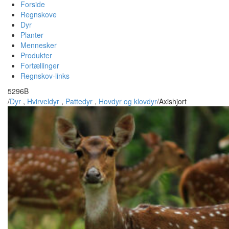
Forside
Regnskove
Dyr
Planter
Mennesker
Produkter
Fortællinger
Regnskov-links
5296B
/
Dyr
,
Hvirveldyr
,
Pattedyr
,
Hovdyr og klovdyr
/
Axishjort