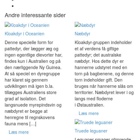
Andre interessante sider
Kloakdyr i Oceanien
Næbdyr
Denne specielle form for
Kloakdyr-gruppen indeholder
pattedyr, der lægger æg og
et af verdens få giftige
ingen egentlige dievorter har,
pattedyr; det australske
findes kun i Australien og på
næbdyr. Hos dette dyr er
den nærliggende Ny Guinea.
hannerne udstyret med en
At så speciel en dyregruppe
torn på bagbenene, og denne
har klaret sig gennem
torn indeholder gift. Den
udviklingen må igen b.la.
bruges når hannerne slås om
tillægges Australiens store
territorier. Næbdyret lever i og
grad af isolation. Det
langs med floderne
langsnuede myrepindsvin og
i Østaustralien.
næbdyret er begge at
Læs mere
henregne til regnskovens
fauna mens […]
Truede leguaner
Læs mere
Leguaner smager glimrende