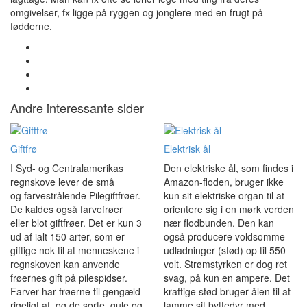
omgivelser, fx ligge på ryggen og jonglere med en frugt på
fødderne.
Andre interessante sider
Giftfrø
Elektrisk ål
I Syd- og Centralamerikas
Den elektriske ål, som findes i
regnskove lever de små
Amazon-floden, bruger ikke
og farvestrålende Pilegiftfrøer.
kun sit elektriske organ til at
De kaldes også farvefrøer
orientere sig i en mørk verden
eller blot giftfrøer. Det er kun 3
nær flodbunden. Den kan
ud af ialt 150 arter, som er
også producere voldsomme
giftige nok til at menneskene i
udladninger (stød) op til 550
regnskoven kan anvende
volt. Strømstyrken er dog ret
frøernes gift på pilespidser.
svag, på kun en ampere. Det
Farver har frøerne til gengæld
kraftige stød bruger ålen til at
rigeligt af, og de sorte, gule og
lamme sit byttedyr med.