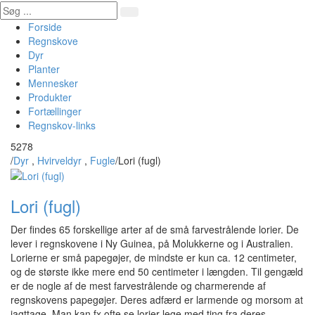
Forside
Regnskove
Dyr
Planter
Mennesker
Produkter
Fortællinger
Regnskov-links
5278
/
Dyr
,
Hvirveldyr
,
Fugle
/
Lori (fugl)
Lori (fugl)
Der findes 65 forskellige arter af de små farvestrålende lorier. De
lever i regnskovene i Ny Guinea, på Molukkerne og i Australien.
Lorierne er små papegøjer, de mindste er kun ca. 12 centimeter,
og de største ikke mere end 50 centimeter i længden. Til gengæld
er de nogle af de mest farvestrålende og charmerende af
regnskovens papegøjer. Deres adfærd er larmende og morsom at
iagttage. Man kan fx ofte se lorier lege med ting fra deres