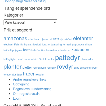
Congopåfugl
Næsehornsfugl
Fang et spændende ord
Kategorier
Kategorier
Prik et søgeord
amazonas
elefanter
cats
arter
bear
bjørne
cat
dyr
elefant
elephant
Felis
fishing cat
fiskekat
flora
fordampning
formering
grundvand
hun
kødædere
katte
hvirveldyr
jaguar
kattefamilien
kødædende
kødæder
pattedyr
luftfugtighed
mår
ocelot
odder
Ozelot
panter
plantearter
planter
rovdyr
pletter
regnskoven
regnskyl
skov
skovbund
skyer
træer
temperatur
tiger
ækvator
Andre regnskovs-links
Opbygning
Regnskove i undervisning
Om regnskove.dk
Login
Copyright ® 1995-2014, Regnskove.dk,