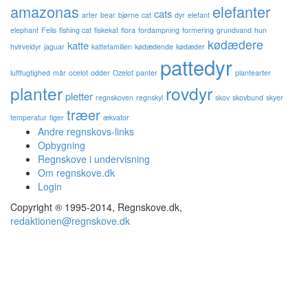
amazonas
elefanter
cats
arter
bear
bjørne
cat
dyr
elefant
elephant
Felis
fishing cat
fiskekat
flora
fordampning
formering
grundvand
hun
kødædere
katte
hvirveldyr
jaguar
kattefamilien
kødædende
kødæder
pattedyr
luftfugtighed
mår
ocelot
odder
Ozelot
panter
plantearter
planter
rovdyr
pletter
regnskoven
regnskyl
skov
skovbund
skyer
træer
temperatur
tiger
ækvator
Andre regnskovs-links
Opbygning
Regnskove i undervisning
Om regnskove.dk
Login
Copyright ® 1995-2014, Regnskove.dk,
redaktionen@regnskove.dk