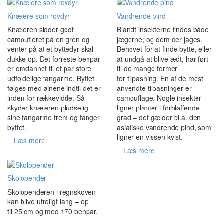
Knælere som rovdyr
Vandrende pind
Knæleren sidder godt
Blandt insekterne findes både
camoufleret på en gren og
jægerne, og dem der jages.
venter på at et byttedyr skal
Behovet for at finde bytte, eller
dukke op. Det forreste benpar
at undgå at blive ædt, har ført
er omdannet til et par store
til de mange former
udfoldelige fangarme. Byttet
for tilpasning. En af de mest
følges med øjnene indtil det er
anvendte tilpasninger er
inden for rækkevidde. Så
camouflage. Nogle insekter
skyder knæleren pludselig
ligner planter i forbløffende
sine fangarme frem og fanger
grad – det gælder bl.a. den
byttet.
asiatiske vandrende pind, som
ligner en vissen kvist.
Læs mere
Læs mere
Skolopender
Skolopenderen i regnskoven
kan blive utroligt lang – op
til 25 cm og med 170 benpar.