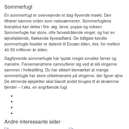
Sommerfugl
En sommerfugl er overvejende et dag-flyvende insekt. Den
tilhører samme orden som natsværmeren. Sommerfuglens
livscyklus kan deles i fire: æg, larve, puppe og voksen.
Sommerfugle har store, ofte farvestrålende vinger, og har en
iøjnefaldende, flakkende flyveadfærd. De tidligste kendte
sommerfugle-fossiler er dateret til Eocæn-tiden, dvs. for mellem
40-50 millioner år siden.
Dagflyvende sommerfugle har typisk meget smukke farver og
mønstre. Farvemønstrene camouflerer sig ved at slå vingerne
sammen i hvilestilling. Du har sikkert bemærket at mange
sommerfugle har store cirkelmønstre på vingerne, der ligner øjne.
De stirrende øjepletter skal blandt andet bruges til at skræmme
fjender – f.eks. en angribende fugl.
Andre interessante sider