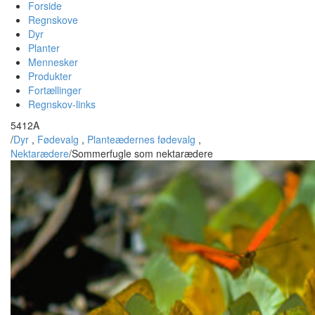
Forside
Regnskove
Dyr
Planter
Mennesker
Produkter
Fortællinger
Regnskov-links
5412A
/
Dyr
,
Fødevalg
,
Planteædernes fødevalg
,
Nektarædere
/
Sommerfugle som nektarædere