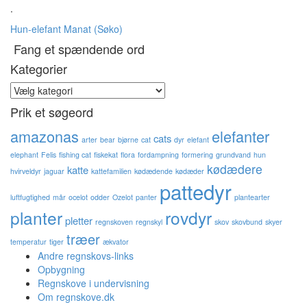
.
Hun-elefant
Manat (Søko)
Fang et spændende ord
Kategorier
Kategorier
Prik et søgeord
amazonas
elefanter
cats
arter
bear
bjørne
cat
dyr
elefant
elephant
Felis
fishing cat
fiskekat
flora
fordampning
formering
grundvand
hun
kødædere
katte
hvirveldyr
jaguar
kattefamilien
kødædende
kødæder
pattedyr
luftfugtighed
mår
ocelot
odder
Ozelot
panter
plantearter
planter
rovdyr
pletter
regnskoven
regnskyl
skov
skovbund
skyer
træer
temperatur
tiger
ækvator
Andre regnskovs-links
Opbygning
Regnskove i undervisning
Om regnskove.dk