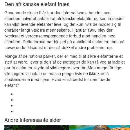
Den afrikanske elefant trues
Gennem de sidste ti år har den internationale handel med
elfenben halveret antallet af afrikanske elefanter og kun få steder
kan vildt-levende elefanter leve, og det kun hvis de holder sig til
områder langt væk fra menneskene. I januar 1990 blev der
iværksat et verdensomspændende forbud mod handlen med
elfenben. Dette forbud har hjulpet på antallet af elefanter, men på
nuværende tidspunkt er der så dukket andre problemer op.
Mange af de nationalparker, der er med til at sikre elefanterne et
sted at være, lever til dels af de indtægter de kan få ved at lade et
par få elefanter skyde af vildtjægere hvert år. Men meget få rige
vildtjægere vil betale en masse penge hvis de ikke kan få
stødtænderne med hjem. Hvad er så bedst for den truede
elefant?
Andre interessante sider