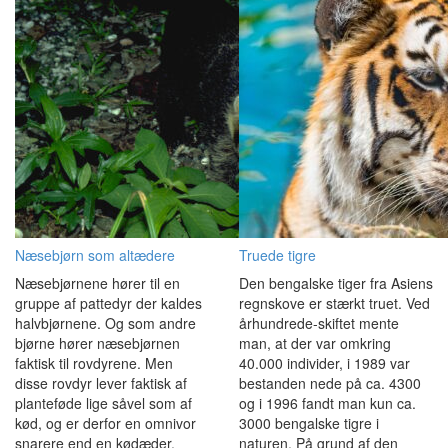
Næsebjørn som altædere
Truede tigre
Næsebjørnene hører til en
Den bengalske tiger fra Asiens
gruppe af pattedyr der kaldes
regnskove er stærkt truet. Ved
halvbjørnene. Og som andre
århundrede-skiftet mente
bjørne hører næsebjørnen
man, at der var omkring
faktisk til rovdyrene. Men
40.000 individer, i 1989 var
disse rovdyr lever faktisk af
bestanden nede på ca. 4300
planteføde lige såvel som af
og i 1996 fandt man kun ca.
kød, og er derfor en omnivor
3000 bengalske tigre i
snarere end en kødæder.
naturen. På grund af den