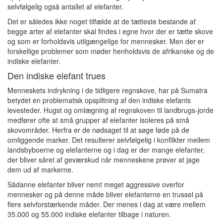
selvfølgelig også antallet af elefanter.
Det er således ikke noget tilfælde at de tætteste bestande af
begge arter af elefanter skal findes i egne hvor der er tætte skove
og som er forholdsvis utilgængelige for mennesker. Men der er
forskellige problemer som møder henholdsvis de afrikanske og de
indiske elefanter.
Den indiske elefant trues
Menneskets indrykning i de tidligere regnskove, har på Sumatra
betydet en problematisk opsplitning af den indiske elefants
levesteder. Hugst og omlægning af regnskoven til landbrugs-jorde
medfører ofte at små grupper af elefanter isoleres på små
skovområder. Herfra er de nødsaget til at søge føde på de
omliggende marker. Det resulterer selvfølgelig i konflikter mellem
landsbyboerne og elefanterne og i dag er der mange elefanter,
der bliver såret af geværskud når menneskene prøver at jage
dem ud af markerne.
Sådanne elefanter bliver nemt meget aggressive overfor
mennesker og på denne måde bliver elefanterne en trussel på
flere selvforstærkende måder. Der menes i dag at være mellem
35.000 og 55.000 indiske elefanter tilbage i naturen.