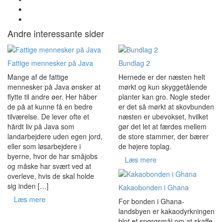
Andre interessante sider
Fattige mennesker på Java
Bundlag 2
Mange af de fattige
Hernede er der næsten helt
mennesker på Java ønsker at
mørkt og kun skyggetålende
flytte til andre øer. Her håber
planter kan gro. Nogle steder
de på at kunne få en bedre
er det så mørkt at skovbunden
tilværelse. De lever ofte et
næsten er ubevokset, hvilket
hårdt liv på Java som
gør det let at færdes mellem
landarbejdere uden egen jord,
de store stammer, der bærer
eller som løsarbejdere i
de højere toplag.
byerne, hvor de har småjobs
Læs mere
og måske har svært ved at
overleve, hvis de skal holde
sig inden […]
Kakaobonden i Ghana
Læs mere
For bonden i Ghana-
landsbyen er kakaodyrkningen
blot et spørgsmål om at skaffe