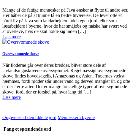
Mange af de fattige mennesker på Java ønsker at flytte til andre øer.
Her håber de på at kunne få en bedre tilværelse. De lever ofte et
hårdt liv på Java som landarbejdere uden egen jord, eller som
løsarbejdere i byerne, hvor de har småjobs og måske har svært ved
at overleve, hvis de skal holde sig inden […]
Læs mere
Oversvømmede skove
Når floderne går over deres bredder, bliver store dele af
lavlandsregnskovene oversvømmet. Regelmæssigt oversvømmede
skove findes hovedsagelig i Amazonas og Asien. Træernes vækst
hæmmes, fordi rødder står under vand og derved mangler ilt, og ofte
er der færre arter. Der er mange forskellige typer af oversvømmede
skove, fordi der er forskel på, hvor lang tid […]
Læs mere
.
Opgivelse af den tildelte jord
Mennesker i byerne
Fang et spændende ord