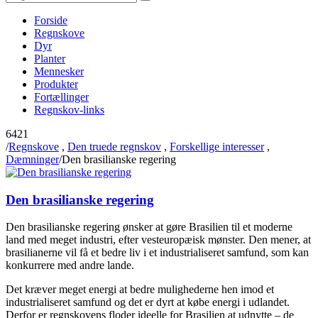
Forside
Regnskove
Dyr
Planter
Mennesker
Produkter
Fortællinger
Regnskov-links
6421
/
Regnskove
,
Den truede regnskov
,
Forskellige interesser
,
Dæmninger
/
Den brasilianske regering
Den brasilianske regering
Den brasilianske regering ønsker at gøre Brasilien til et moderne
land med meget industri, efter vesteuropæisk mønster. Den mener, at
brasilianerne vil få et bedre liv i et industrialiseret samfund, som kan
konkurrere med andre lande.
Det kræver meget energi at bedre mulighederne hen imod et
industrialiseret samfund og det er dyrt at købe energi i udlandet.
Derfor er regnskovens floder ideelle for Brasilien at udnytte – de