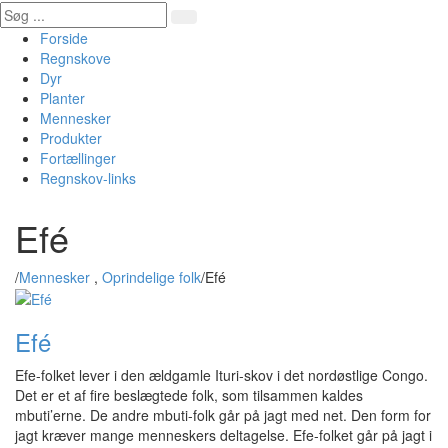
Forside
Regnskove
Dyr
Planter
Mennesker
Produkter
Fortællinger
Regnskov-links
Efé
/
Mennesker
,
Oprindelige folk
/
Efé
Efé
Efe-folket lever i den ældgamle Ituri-skov i det nordøstlige Congo.
Det er et af fire beslægtede folk, som tilsammen kaldes
mbuti’erne. De andre mbuti-folk går på jagt med net. Den form for
jagt kræver mange menneskers deltagelse. Efe-folket går på jagt i