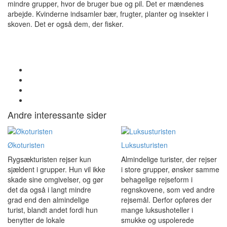
mindre grupper, hvor de bruger bue og pil. Det er mændenes
arbejde. Kvinderne indsamler bær, frugter, planter og insekter i
skoven. Det er også dem, der fisker.
Andre interessante sider
Økoturisten
Luksusturisten
Rygsækturisten rejser kun
Almindelige turister, der rejser
sjældent i grupper. Hun vil ikke
i store grupper, ønsker samme
skade sine omgivelser, og gør
behagelige rejseform i
det da også i langt mindre
regnskovene, som ved andre
grad end den almindelige
rejsemål. Derfor opføres der
turist, blandt andet fordi hun
mange luksushoteller i
benytter de lokale
smukke og uspolerede