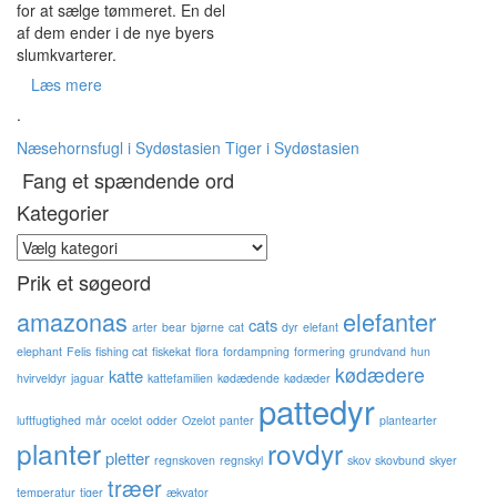
for at sælge tømmeret. En del
af dem ender i de nye byers
slumkvarterer.
Læs mere
.
Næsehornsfugl i Sydøstasien
Tiger i Sydøstasien
Fang et spændende ord
Kategorier
Kategorier
Prik et søgeord
amazonas
elefanter
cats
arter
bear
bjørne
cat
dyr
elefant
elephant
Felis
fishing cat
fiskekat
flora
fordampning
formering
grundvand
hun
kødædere
katte
hvirveldyr
jaguar
kattefamilien
kødædende
kødæder
pattedyr
luftfugtighed
mår
ocelot
odder
Ozelot
panter
plantearter
planter
rovdyr
pletter
regnskoven
regnskyl
skov
skovbund
skyer
træer
temperatur
tiger
ækvator