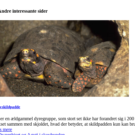
ndre interessante sider
vskildpadde
er en ældgammel dyregruppe, som stort set ikke har forandret sig i 200 
set sammen med skjoldet, hvad der betyder, at skildpadden kun kan bru
s mere