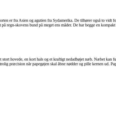
ten er fra Asien og agutien fra Sydamerika. De tilhører også to vidt fo
ivet på regn-skovens bund på meget ens måder. De har begge en kompakt
t stort hovede, en kort hals og et kraftigt nedadbøjet næb. Næbet kan f
utrolig præcision når papegøjen skal åbne nødder og pille kernen ud. Pa