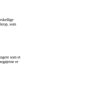
rskellige
 krop, som
ungere som et
pegøjerne er