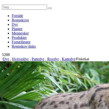
Forside
Regnskove
Dyr
Planter
Mennesker
Produkter
Fortællinger
Regnskov-links
5288
/
Dyr
,
Hvirveldyr
,
Pattedyr
,
Rovdyr
,
Kattedyr
/
Fiskekat