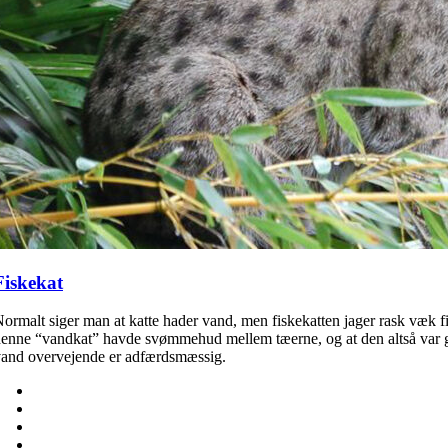
Fiskekat
ormalt siger man at katte hader vand, men fiskekatten jager rask væk fi
enne “vandkat” havde svømmehud mellem tæerne, og at den altså var geneti
and overvejende er adfærdsmæssig.