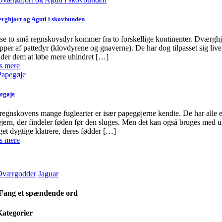
rghjort og Aguti i skovbunden
se to små regnskovsdyr kommer fra to forskellige kontinenter. Dværghjor
pper af pattedyr (klovdyrene og gnaverne). De har dog tilpasset sig l
lader dem at løbe mere uhindret […]
s mere
egøje
regnskovens mange fuglearter er især papegøjerne kendte. De har alle e
ejern, der findeler føden før den sluges. Men det kan også bruges med 
et dygtige klatrere, deres fødder […]
s mere
Dværgodder
Jaguar
Fang et spændende ord
Kategorier