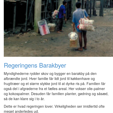
Regeringens Barakbyer
Myndighederne rydder skov og bygger en barakby på den
afbrændte jord. Hver familie får lidt jord til køkkenhave og
frugttræer og et større stykke jord til at dyrke ris på. Familien får
også del i afgrøderne fra et fælles areal. Her vokser olie-palmer
og kokospalmer. Desuden får familien planter, gødning og såsæd,
så de kan klare sig i to år.
Dette er hvad regeringen lover. Virkeligheden ser imidlertid ofte
meget anderledes ud.