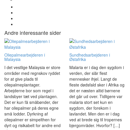
Andre interessante sider
Oliepalmearbejderen i
Sundhedsarbejderen i
Malaysia
Østafrika
I det vestlige Malaysia er store
Malaria er i dag den sygdom i
områder med regnskov ryddet
verden, der slår flest
for at give plads til
mennesker ihjel. Langt de
oliepalmeplantager.
fleste dødsfald sker i Afrika og
Arbejderne bor som regel i
det er næsten altid børnene
landsbyer tæt ved plantagen.
det går ud over. Tidligere var
Det er kun få småbønder, der
malaria stort set kun en
har oliepalmer på deres egne
sygdom, der forekom i
små lodder. Dyrkning af
lavlandet. Men den er i dag
oliepalmer er simpelthen for
ved at brede sig til tropernes
dyrt og risikabelt for andre end
bjergområder. Hvorfor? […]