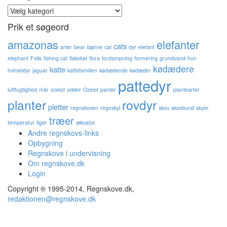
Kategorier
Prik et søgeord
amazonas
elefanter
cats
arter
bear
bjørne
cat
dyr
elefant
elephant
Felis
fishing cat
fiskekat
flora
fordampning
formering
grundvand
hun
kødædere
katte
hvirveldyr
jaguar
kattefamilien
kødædende
kødæder
pattedyr
luftfugtighed
mår
ocelot
odder
Ozelot
panter
plantearter
planter
rovdyr
pletter
regnskoven
regnskyl
skov
skovbund
skyer
træer
temperatur
tiger
ækvator
Andre regnskovs-links
Opbygning
Regnskove i undervisning
Om regnskove.dk
Login
Copyright ® 1995-2014, Regnskove.dk,
redaktionen@regnskove.dk