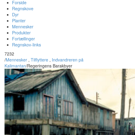
Forside
Regnskove
Dyr
Planter
Mennesker
Produkter
Fortællinger
Regnskov-links
7232
/
Mennesker
,
Tilflyttere
,
Indvandreren på
Kalimantan
/
Regeringens Barakbyer