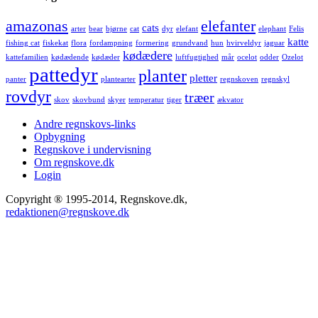
amazonas
elefanter
cats
arter
bear
bjørne
cat
dyr
elefant
elephant
Felis
katte
fishing cat
fiskekat
flora
fordampning
formering
grundvand
hun
hvirveldyr
jaguar
kødædere
kattefamilien
kødædende
kødæder
luftfugtighed
mår
ocelot
odder
Ozelot
pattedyr
planter
pletter
panter
plantearter
regnskoven
regnskyl
rovdyr
træer
skov
skovbund
skyer
temperatur
tiger
ækvator
Andre regnskovs-links
Opbygning
Regnskove i undervisning
Om regnskove.dk
Login
Copyright ® 1995-2014, Regnskove.dk,
redaktionen@regnskove.dk