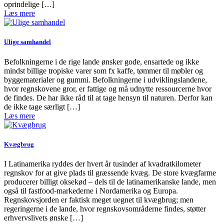
oprindelige […]
Læs mere
Ulige samhandel
Befolkningerne i de rige lande ønsker gode, ensartede og ikke
mindst billige tropiske varer som fx kaffe, tømmer til møbler og
byggematerialer og gummi. Befolkningerne i udviklingslandene,
hvor regnskovene gror, er fattige og må udnytte ressourcerne hvor
de findes. De har ikke råd til at tage hensyn til naturen. Derfor kan
de ikke tage særligt […]
Læs mere
Kvægbrug
I Latinamerika ryddes der hvert år tusinder af kvadratkilometer
regnskov for at give plads til græssende kvæg. De store kvægfarme
producerer billigt oksekød – dels til de latinamerikanske lande, men
også til fastfood-markederne i Nordamerika og Europa.
Regnskovsjorden er faktisk meget uegnet til kvægbrug; men
regeringerne i de lande, hvor regnskovsområderne findes, støtter
erhvervslivets ønske […]